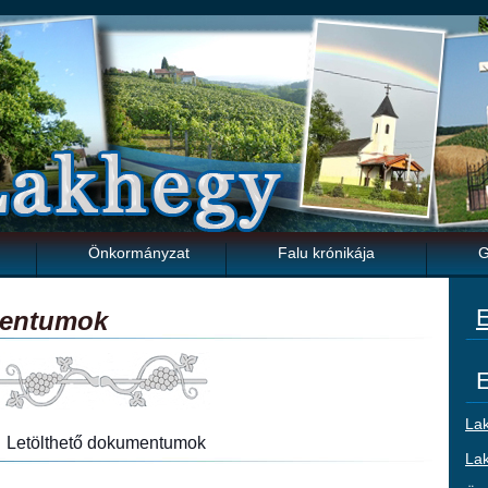
Önkormányzat
Falu krónikája
G
E
mentumok
E
Lak
Letölthető dokumentumok
La