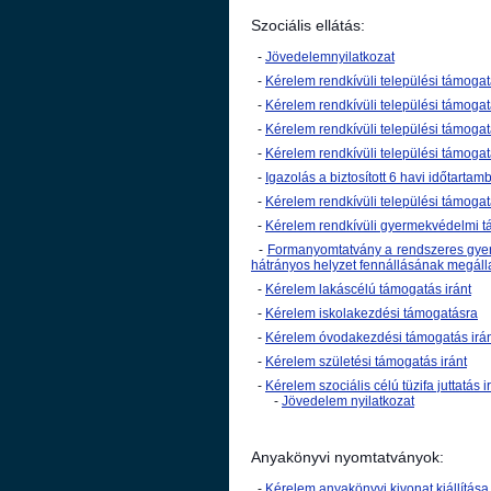
Szociális ellátás:
-
Jövedelemnyilatkozat
-
Kérelem rendkívüli települési támoga
-
Kérelem rendkívüli települési támoga
-
Kérelem rendkívüli települési támoga
-
Kérelem rendkívüli települési támog
-
Igazolás a biztosított 6 havi időtarta
-
Kérelem rendkívüli települési támoga
-
Kérelem rendkívüli gyermekvédelmi t
-
Formanyomtatvány a rendszeres gye
hátrányos helyzet fennállásának megáll
-
Kérelem lakáscélú támogatás iránt
-
Kérelem iskolakezdési támogatásra
-
Kérelem óvodakezdési támogatás irá
-
Kérelem születési támogatás iránt
-
Kérelem szociális célú tüzifa juttatás i
-
Jövedelem nyilatkozat
Anyakönyvi nyomtatványok:
-
Kérelem anyakönyvi kivonat kiállítása 