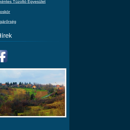
éntes Tüzoltó Egyesület
oskör
gárőrség
írek