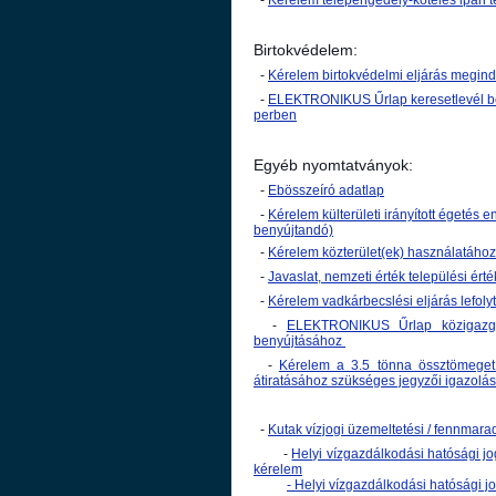
-
Kérelem telepengedély-köteles ipari
Birtokvédelem:
-
Kérelem birtokvédelmi eljárás megin
-
ELEKTRONIKUS Űrlap keresetlevél bete
perben
Egyéb nyomtatványok:
-
Ebösszeíró adatlap
-
Kérelem külterületi irányított égeté
benyújtandó)
-
Kérelem közterület(ek) használatához
-
Javaslat, nemzeti érték települési érté
-
Kérelem vadkárbecslési eljárás lefoly
-
ELEKTRONIKUS Űrlap közigazgatás
benyújtásához
-
Kérelem a 3.5 tönna össztömege
átiratásához szükséges jegyzői igazolá
-
Kutak vízjogi üzemeltetési / fennmarad
-
Helyi vízgazdálkodási hatósági jo
kérelem
-
Helyi vízgazdálkodási hatósági jog