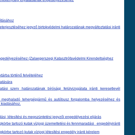
 tevékenység folytatásának engedélyezéséhez
dításához
rjesztéséhez jegyző birtokvédelmi határozatának megváltoztatási iránti
s engedélyezéséhez (Zalaegerszegi Katasztrófavédelmi Kirendeltséghez
ktárba történő felvételéhez
tatására
i szerv határozatának bírósági felülvizsgálata iránti keresetlevél
t meghaladó tehergépjármű és autóbusz forgalomba helyezéséhez és
s kiadásához.
ási, létesítési és megszüntetési jegyzői engedélyezési eljárás
gkörbe tartozó kutak vízjogi üzemeltetési és fennmaradási engedélyiránti
körbe tartozó kutak vízjogi létesítési engedély iránti kérelem