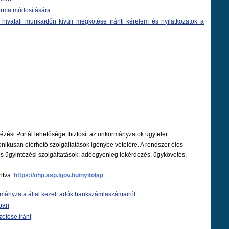
orma módosítására
hivatali munkaidőn kívüli megkötése iránti kérelem és nyilatkozatok a
tézési Portál lehetőséget biztosít az önkormányzatok ügyfelei
ikusan elérhető szolgáltatások igénybe vételére. A rendszer éles
us ügyintézési szolgáltatások: adóegyenleg lekérdezés, ügykövetés,
ntva:
https://ohp.asp.lgov.hu/nyitolap
mányzata által kezelt adók bankszámlaszámairól
ában
zetése iránt