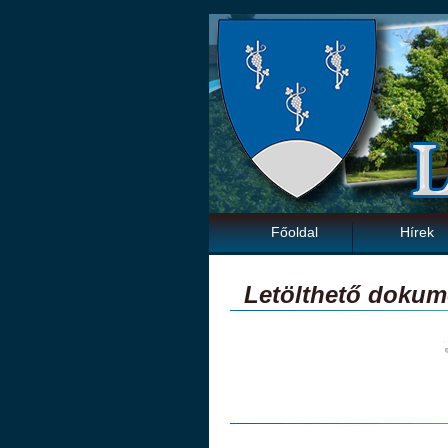
Főoldal
Hírek
Letölthető doku