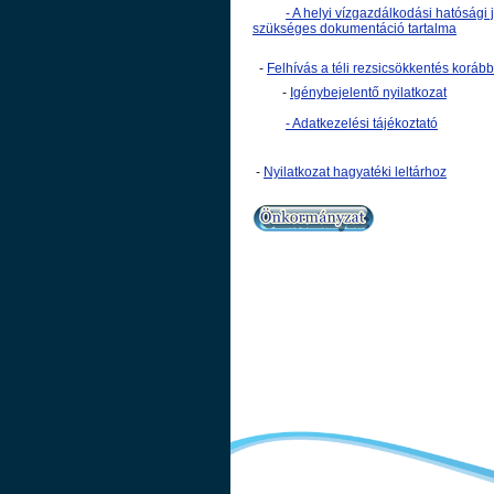
-
A helyi vízgazdálkodási hatósági 
szükséges dokumentáció tartalma
-
Felhívás a téli rezsicsökkentés koráb
-
Igénybejelentő nyilatkozat
-
Adatkezelési tájékoztató
-
Nyilatkozat hagyatéki leltárhoz