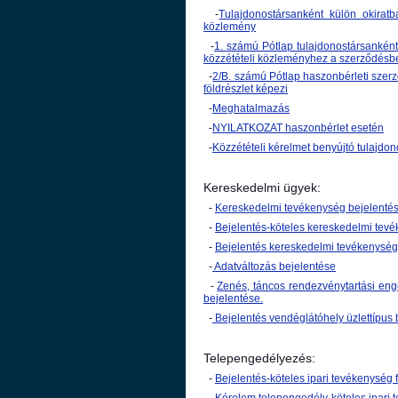
-
Tulajdonostársanként külön okiratb
közlemény
-
1. számú Pótlap tulajdonostársanként
közzétételi közleményhez a szerződésb
-
2/B. számú Pótlap haszonbérleti szerz
földrészlet képezi
-
Meghatalmazás
-
NYILATKOZAT haszonbérlet esetén
-
Közzétételi kérelmet benyújtó tulajdo
Kereskedelmi ügyek:
-
Kereskedelmi tevékenység bejelenté
-
Bejelentés-köteles kereskedelmi te
-
Bejelentés kereskedelmi tevékenység
-
Adatváltozás bejelentése
-
Zenés, táncos rendezvénytartási enge
bejelentése.
-
Bejelentés vendéglátóhely üzlettípus 
Telepengedélyezés:
-
Bejelentés-köteles ipari tevékenység f