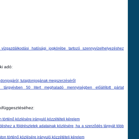
vízgazdálkodási hatósági jogkörébe tartozó szennyvízelhelyezéshez
ki adó:
ajdonjogáról, tulajdonjogának megszerzéséről
 tárgyévben 50 litert meghaladó mennyiségben előállított párlat
 kifüggesztéséhez:
 történő közlésére irányuló közzétételi kérelem
déshez a földrészletek adatainak közlésére, ha a szerződés tárgyát több
ton történő közlésére irányuló közzétételi kérelem