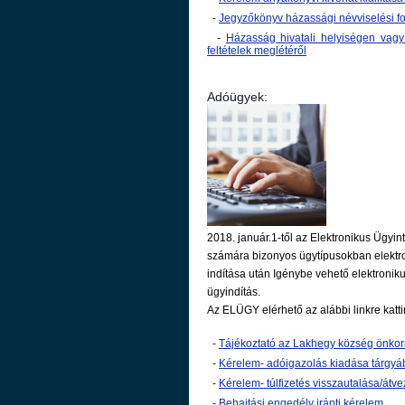
-
Jegyzőkönyv házassági névviselési f
-
Házasság hivatali helyiségen vagy 
feltételek meglétéről
Adóügyek:
2018. január.1-től az Elektronikus Ügyin
számára bizonyos ügytípusokban elektron
indítása után Igénybe vehető elektronik
ügyindítás.
Az ELÜGY elérhető az alábbi linkre katti
-
Tájékoztató az Lakhegy község önkor
-
Kérelem- adóigazolás kiadása tárgy
-
Kérelem- túlfizetés visszautalása/átve
-
Behajtási engedély iránti kérelem