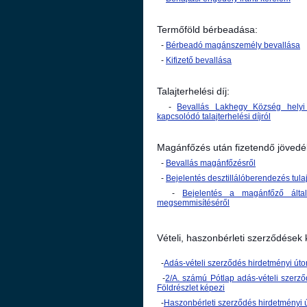
Termőföld bérbeadása:
-
Bérbeadó magánszemély bevallása
-
Kifizető bevallása
Talajterhelési díj:
-
Bevallás Lakhegy Község helyi 
kapcsolódó talajterhelési díjról
Magánfőzés után fizetendő jövedé
-
Bevallás magánfőzésről
-
Bejelentés desztillálóberendezés tul
-
Bejelentés a magánfőző által
megsemmisítéséről
Vételi, haszonbérleti szerződések
-
Adás-vételi szerződés hirdetményi úton
-
2/A. számú Pótlap adás-vételi szerző
Földrészlet képezi
-
Haszonbérleti szerződés hirdetményi ú