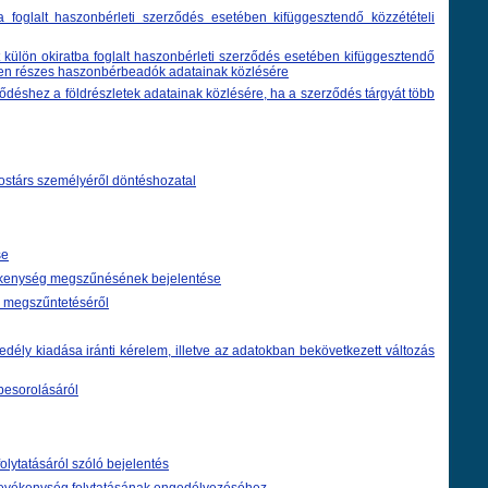
a foglalt haszonbérleti szerződés esetében kifüggesztendő közzétételi
 külön okiratba foglalt haszonbérleti szerződés esetében kifüggesztendő
en részes haszonbérbeadók adatainak közlésére
ődéshez a földrészletek adatainak közlésére, ha a szerződés tárgyát több
nostárs személyéről döntéshozatal
se
vékenység megszűnésének bejelentése
 megszűntetéséről
dély kiadása iránti kérelem, illetve az adatokban bekövetkezett változás
besorolásáról
olytatásáról szóló bejelentés