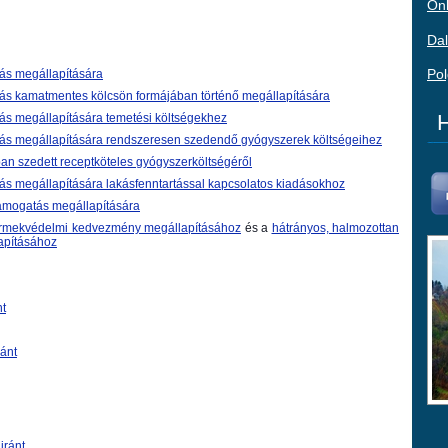
Önk
Dal
Pol
tás megállapítására
tás kamatmentes kölcsön formájában történő megállapítására
H
tás megállapítására temetési költségekhez
atás megállapítására rendszeresen szedendő gyógyszerek költségeihez
mban szedett receptköteles gyógyszerköltségéről
tás megállapítására lakásfenntartással kapcsolatos kiadásokhoz
ámogatás megállapítására
rmekvédelmi kedvezmény megállapításához
és a
hátrányos, halmozottan
apításához
nt
ránt
iránt