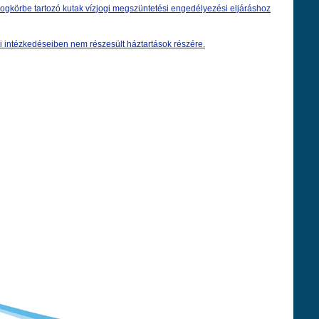
jogkörbe tartozó kutak vízjogi megszüntetési engedélyezési eljáráshoz
bi intézkedéseiben nem részesült háztartások részére.