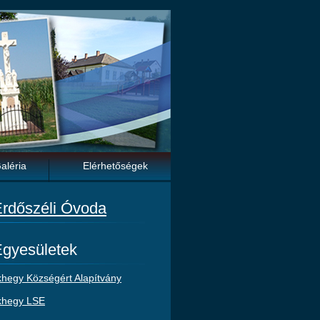
aléria
Elérhetőségek
rdőszéli Óvoda
gyesületek
hegy Községért Alapítvány
khegy LSE