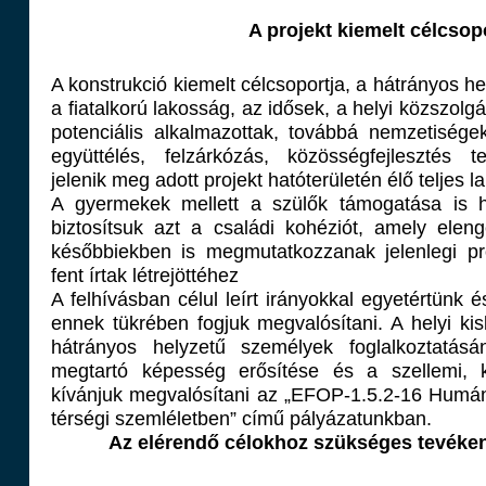
A projekt kiemelt célcsopo
A konstrukció kiemelt célcsoportja, a hátrányos he
a fiatalkorú lakosság, az idősek, a helyi közszolgá
potenciális alkalmazottak, továbbá nemzetisége
együttélés, felzárkózás, közösségfejlesztés te
jelenik meg adott projekt hatóterületén élő teljes l
A gyermekek mellett a szülők támogatása is h
biztosítsuk azt a családi kohéziót, amely elen
későbbiekben is megmutatkozzanak jelenlegi pro
fent írtak létrejöttéhez
A felhívásban célul leírt irányokkal egyetértünk 
ennek tükrében fogjuk megvalósítani. A helyi k
hátrányos helyzetű személyek foglalkoztatás
megtartó képesség erősítése és a szellemi, kul
kívánjuk megvalósítani az „EFOP-1.5.2-16 Humán 
térségi szemléletben” című pályázatunkban.
Az elérendő célokhoz szükséges tevéke