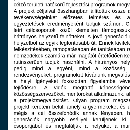
célzó területi hatókörű fejlesztési programok meg
A projekt céljaival összhangban állítottuk össze 
tevékenységeinket előzetes felmérés és a
egyeztetések eredményeként tartjuk számon. C
leírt célcsoportok közül kiemelten támogassuk
hátrányos helyzetű felnőtteket. A jövő generációi
helyzetből az egyik legfontosabb út. Ennek kivite
felkészítésében, támogatásában és tanításában rej
nemzedékek számára már magától értetődően kell
rutinszerűen tudjuk használni. A hátrányos hel
pedig mind a egyéni, mind a közösségi s
rendezvényeket, programokat kívánunk megvalósít
a helyi igényeket fokozottan figyelembe véve
fejlődésre. A vidék megtartó képességén
közösségszervezőket, mentorokat alkalmazunk, a
a projektmegvalósítást. Olyan program megsze
projekt keretein belül, amely a gyermekeket és a
mégis a cél összefonódik annak fényében, 
generációk nagyobb eséllyel kerüljenek ki
csoportjából és megtalálják a helyüket a munk