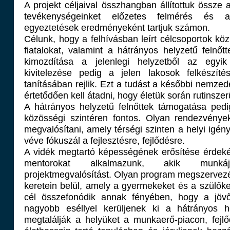
A projekt céljaival összhangban állítottuk össze 
tevékenységeinket előzetes felmérés és a
egyeztetések eredményeként tartjuk számon.
Célunk, hogy a felhívásban leírt célcsoportok kö
fiatalokat, valamint a hátrányos helyzetű felnőt
kimozdítása a jelenlegi helyzetből az egyi
kivitelezése pedig a jelen lakosok felkészít
tanításában rejlik. Ezt a tudást a későbbi nemz
értetődően kell átadni, hogy életük során rutinsze
A hátrányos helyzetű felnőttek támogatása ped
közösségi szintéren fontos. Olyan rendezvénye
megvalósítani, amely térségi szinten a helyi igén
véve fókuszál a fejlesztésre, fejlődésre.
A vidék megtartó képességének erősítése érdek
mentorokat alkalmazunk, akik munká
projektmegvalósítást. Olyan program megszervezés
keretein belül, amely a gyermekeket és a szülőke
cél összefonódik annak fényében, hogy a jöv
nagyobb eséllyel kerüljenek ki a hátrányos h
megtalálják a helyüket a munkaerő-piacon, fejl