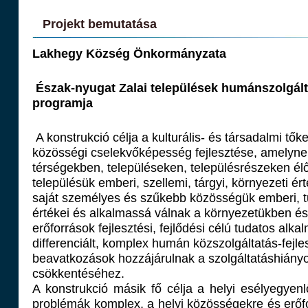
Projekt bemutatása
Lakhegy Község Önkormányzata
Észak-nyugat Zalai települések humánszolgálta
programja
A konstrukció célja a kulturális- és társadalmi tő
közösségi cselekvőképesség fejlesztése, amelyn
térségekben, településeken, településrészeken élő
településük emberi, szellemi, tárgyi, környezeti ér
saját személyes és szűkebb közösségük emberi, t
értékei és alkalmassá válnak a környezetükben é
erőforrások fejlesztési, fejlődési célú tudatos alka
differenciált, komplex humán közszolgáltatás-fejle
beavatkozások hozzájárulnak a szolgáltatáshián
csökkentéséhez.
A konstrukció másik fő célja a helyi esélyegyenl
problémák komplex, a helyi közösségekre és erőfo