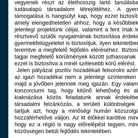
vegyenek részt az élethosszig tartó tanulásb
tudásalapú társadalom létrejöttéhez. A gye
támogatása is hangsúlyt kap, hogy ezzel biztosít
amely elengedhetetlen ahhoz, hogy a későbbie
jelenlegi projektünk céljai, valamint a fent írtak
résztvevő szülők nyugalmának biztosítása érdeké
gyermekfelügyeletet is biztosítjuk, ilyen tekintet
teremtve a megfelelő fejlődés eléréséhez. Biztosí
tagjai megfelelő körülmények között juthassanak 
ezzel is biztosítva a minél szélesebb körű elérést.
Jelen pályázat pozitív hozadékait felsorolni az
az igazi hozadékai nem a jelenlegi színterek
majd a jövőben jelennek meg igazán. Egy valami
konzorciumi tag, hogy kitűnő lehetőség és a
kiaknázása közös feladatunk annak érdeké
társadalmi felzárkózás, a területi különbsége
tartjuk azt, hogy a minőségi humán közszolgá
hozzáférhetővé váljon. Az itt élőkkel karöltve mind
hogy ez a régió is nagy előrelépést tegyen, mi
közösségen belüli fejlődés tekintetében.