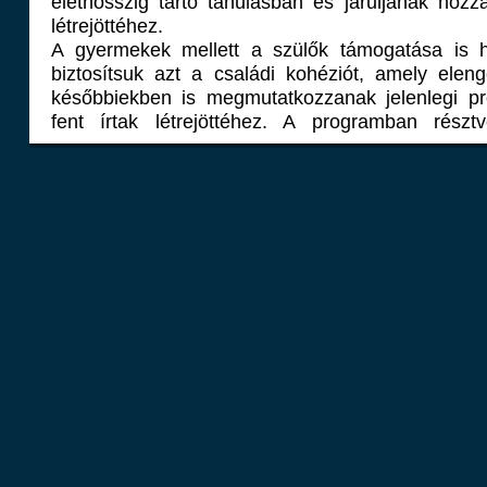
élethosszig tartó tanulásban és járuljanak hoz
létrejöttéhez.
A gyermekek mellett a szülők támogatása is h
biztosítsuk azt a családi kohéziót, amely elen
későbbiekben is megmutatkozzanak jelenlegi pro
fent írtak létrejöttéhez. A programban rész
biztosítása érdekében, ezen időszak alatt, 
biztosítjuk, ilyen tekintetben is nyugodt körülmé
fejlődés eléréséhez. Biztosítjuk azt, hogy a c
körülmények között juthassanak el a képzés
biztosítva a minél szélesebb körű elérést.
Jelen pályázat pozitív hozadékait felsorolni azér
igazi hozadékai nem a jelenlegi színtereken mu
a jövőben jelennek meg igazán. Egy valamib
konzorciumi tag, hogy kitűnő lehetőség és a
kiaknázása közös feladatunk annak érdeké
társadalmi felzárkózás, a területi különbsége
tartjuk azt, hogy a minőségi humán közszolgá
hozzáférhetővé váljon. Az itt élőkkel karöltve mind
hogy ez a régió is nagy előrelépést tegyen, mi
közösségen belüli fejlődés tekintetében.